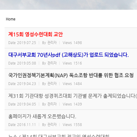
Home
제15회 영성수련대회 교안
Date
2019.07.25
By
관리자
Views
1498
대구서부교회 70년사pdf (고해상도)가 업로드 되었습니다.
Date
2019.05.08
By
관리자
Views
1516
국가인권정책기본계획(NAP) 독소조항 반대를 위한 협조 요청
Date
2019.04.23
By
관리자
Views
1484
제31회 기관대항 성경퀴즈대회 기관별 문제가 출제되었습니다(
Date
2019.04.05
By
관리자
Views
1439
홈페이지가 새롭게 오픈했습니다.
Date
2016.11.11
By
관리자
Views
1558
뉴스 / 제14회 대구서부교회 전교인 영성수련대회