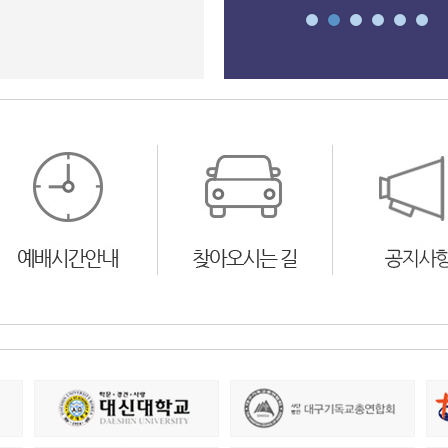
대회 개회 예배 & 방송인 이순실 집사
)
간증