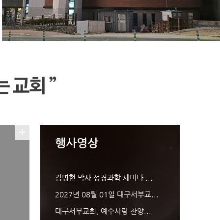
행사영상
.
김명현 박사 성경과학 세미나 ...
2027년 08월 01일 대구서부교...
대구서부교회, 예수사랑 찬양...