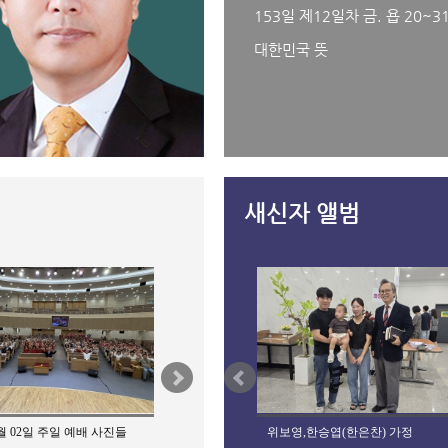
153일 제12일차 금. 욥 20~31.
대한민국 뜻
새신자 앨범
8월 02일 주일 예배 사진들
배경희성도
2026년 08월 01일 20회 DSC 영성수련
위보영,한승엽(한은찬) 가정
202