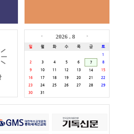
성도님, 남자 분은 최상일 성도님, 원
피스 입은 분은 이위자 성도님
2026 . 8
<
>
일
월
화
수
목
금
토
1
2
3
4
5
6
8
7
9
10
11
12
13
15
14
16
17
18
19
20
21
22
23
24
25
26
27
28
29
30
31